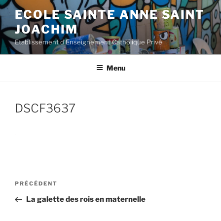
Aller
ECOLE SAINTE ANNE SAINT
au
JOACHIM
contenu
principal
Etablissement d'Enseignement Catholique Privé
Menu
DSCF3637
Navigation
Article
PRÉCÉDENT
de
précédent
La galette des rois en maternelle
l’article