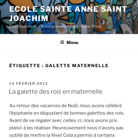
Aller
ECOLE SAINTE ANNE SAINT
au
JOACHIM
contenu
principal
Etablissement d'Enseignement Catholique Privé
Menu
ÉTIQUETTE :
GALETTE MATERNELLE
PUBLIÉ
14 FÉVRIER 2013
LE
La galette des rois en maternelle
Au retour des vacances de Noël, nous avons célébré
l’épiphanie en dégustant de bonnes galettes des rois.
Avant de se régaler avec celles-ci, nous avons pris
plaisir à les réaliser. Heureusement nous n’avons pas
oublié de mettre la fève! Cela a permis à certains