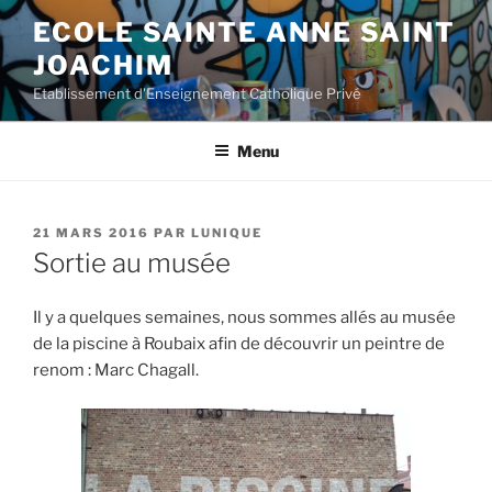
Aller
ECOLE SAINTE ANNE SAINT
au
JOACHIM
contenu
principal
Etablissement d'Enseignement Catholique Privé
Menu
PUBLIÉ
21 MARS 2016
PAR
LUNIQUE
LE
Sortie au musée
Il y a quelques semaines, nous sommes allés au musée
de la piscine à Roubaix afin de découvrir un peintre de
renom : Marc Chagall.