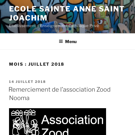
Aller
ECOLE SAINTE ANNE SAINT
au
JOACHIM
contenu
principal
Etablissement d'Enseignement Catholique Privé
Menu
MOIS :
JUILLET 2018
PUBLIÉ
14 JUILLET 2018
LE
Remerciement de l’association Zood
Nooma