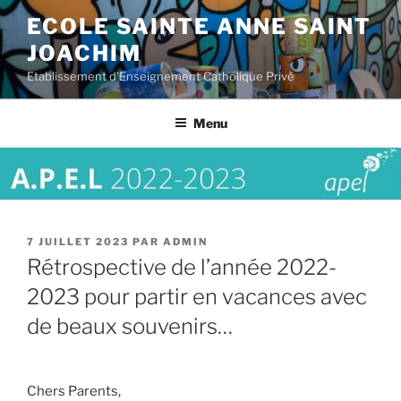
Aller
ECOLE SAINTE ANNE SAINT
au
JOACHIM
contenu
principal
Etablissement d'Enseignement Catholique Privé
Menu
PUBLIÉ
7 JUILLET 2023
PAR
ADMIN
LE
Rétrospective de l’année 2022-
2023 pour partir en vacances avec
de beaux souvenirs…
Chers Parents,