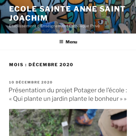
Aller
ECOLE SAINTE ANNE SAINT
au
JOACHIM
contenu
principal
Etablissement d'Enseignement Catholique Privé
Menu
MOIS :
DÉCEMBRE 2020
PUBLIÉ
10 DÉCEMBRE 2020
LE
Présentation du projet Potager de l’école :
« Qui plante un jardin plante le bonheur » »