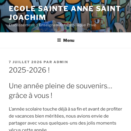
Aller
ECOLE SAINTE ANNE SAINT
au
JOACHIM
contenu
principal
Etablissement d'Enseignement Catholique Privé
Menu
PUBLIÉ
7 JUILLET 2026
PAR
ADMIN
LE
2025-2026 !
Une année pleine de souvenirs…
grâce à vous !
L’année scolaire touche déjà à sa fin et avant de profiter
de vacances bien méritées, nous avions envie de
partager avec vous quelques-uns des jolis moments
vécus cette année.