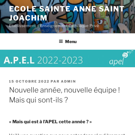
Aller
ECOLE SAINTE ANNE SAINT
au
JOACHIM
contenu
principal
Etablissement d'Enseignement Catholique Privé
Menu
PUBLIÉ
15 OCTOBRE 2022
PAR
ADMIN
LE
Nouvelle année, nouvelle équipe !
Mais qui sont-ils ?
« Mais qui est à l’APEL cette année ? »