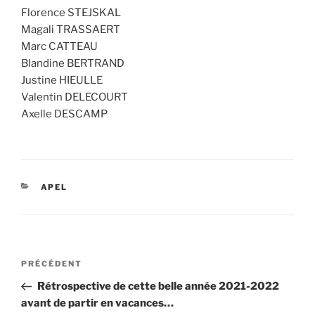
Florence STEJSKAL
Magali TRASSAERT
Marc CATTEAU
Blandine BERTRAND
Justine HIEULLE
Valentin DELECOURT
Axelle DESCAMP
CATÉGORIES
APEL
Navigation
Article
PRÉCÉDENT
de
précédent
Rétrospective de cette belle année 2021-2022
l’article
avant de partir en vacances…