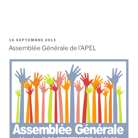
PUBLIÉ
16 SEPTEMBRE 2013
LE
Assemblée Générale de l’APEL