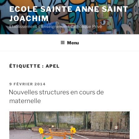
Aller
ECOLE SAINTE ANNE SAINT
au
JOACHIM
contenu
principal
Etablissement d'Enseignement Catholique Privé
Menu
ÉTIQUETTE :
APEL
PUBLIÉ
9 FÉVRIER 2014
LE
Nouvelles structures en cours de
maternelle