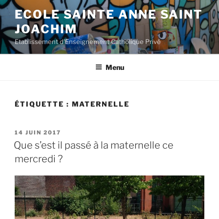
Aller
ECOLE SAINTE ANNE SAINT
au
JOACHIM
contenu
principal
Etablissement d'Enseignement Catholique Privé
Menu
ÉTIQUETTE :
MATERNELLE
PUBLIÉ
14 JUIN 2017
LE
Que s’est il passé à la maternelle ce
mercredi ?