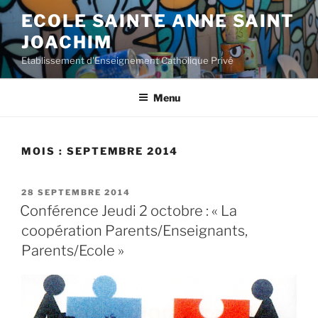
Aller
ECOLE SAINTE ANNE SAINT
au
JOACHIM
contenu
principal
Etablissement d'Enseignement Catholique Privé
Menu
MOIS :
SEPTEMBRE 2014
PUBLIÉ
28 SEPTEMBRE 2014
LE
Conférence Jeudi 2 octobre : « La
coopération Parents/Enseignants,
Parents/Ecole »