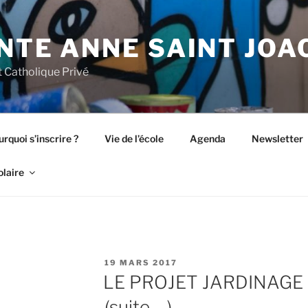
NTE ANNE SAINT JOA
 Catholique Privé
rquoi s’inscrire ?
Vie de l’école
Agenda
Newsletter
olaire
PUBLIÉ
19 MARS 2017
LE
LE PROJET JARDINAGE 
(suite …)