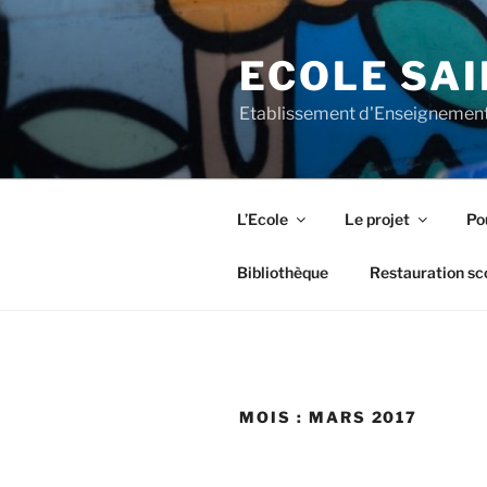
Aller
au
ECOLE SAI
contenu
principal
Etablissement d'Enseignement
L’Ecole
Le projet
Pou
Bibliothèque
Restauration sc
MOIS :
MARS 2017