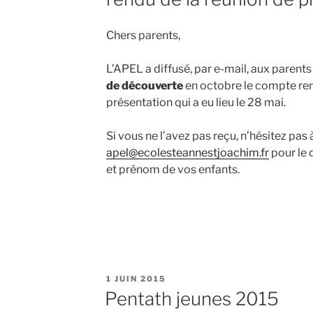
Chers parents,
L’APEL a diffusé, par e-mail, aux parent
de découverte
en octobre le compte ren
présentation qui a eu lieu le 28 mai.
Si vous ne l’avez pas reçu, n’hésitez pa
apel@ecolesteannestjoachim.fr
pour le 
et prénom de vos enfants.
PUBLIÉ
1 JUIN 2015
LE
Pentath jeunes 2015