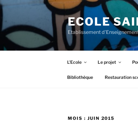
Aller
au
ECOLE SAI
contenu
principal
Etablissement d'Enseignement
L’Ecole
Le projet
Pou
Bibliothèque
Restauration sc
MOIS :
JUIN 2015