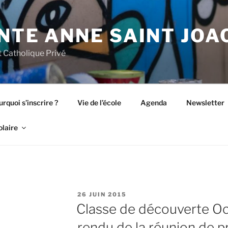
NTE ANNE SAINT JOA
 Catholique Privé
rquoi s’inscrire ?
Vie de l’école
Agenda
Newsletter
olaire
PUBLIÉ
26 JUIN 2015
LE
Classe de découverte Oc
rendu de la réunion de p