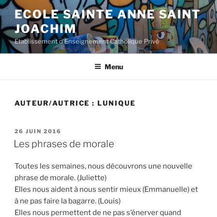
Aller
ECOLE SAINTE ANNE SAINT
au
JOACHIM
contenu
principal
Etablissement d'Enseignement Catholique Privé
Menu
AUTEUR/AUTRICE :
LUNIQUE
PUBLIÉ
26 JUIN 2016
LE
Les phrases de morale
Toutes les semaines, nous découvrons une nouvelle
phrase de morale. (Juliette)
Elles nous aident à nous sentir mieux (Emmanuelle) et
à ne pas faire la bagarre. (Louis)
Elles nous permettent de ne pas s’énerver quand