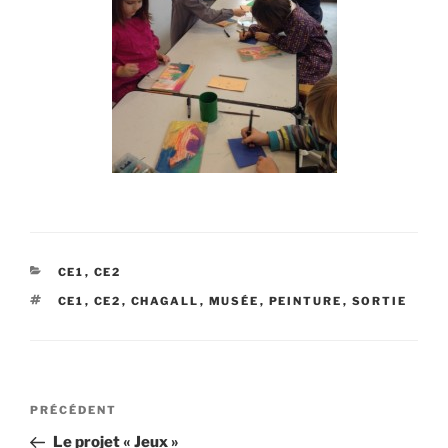
CATÉGORIES
CE1
,
CE2
ÉTIQUETTES
CE1
,
CE2
,
CHAGALL
,
MUSÉE
,
PEINTURE
,
SORTIE
Navigation
Article
PRÉCÉDENT
de
précédent
Le projet « Jeux »