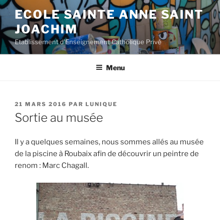
Aller
ECOLE SAINTE ANNE SAINT
au
JOACHIM
contenu
principal
Etablissement d'Enseignement Catholique Privé
Menu
PUBLIÉ
21 MARS 2016
PAR
LUNIQUE
LE
Sortie au musée
Il y a quelques semaines, nous sommes allés au musée
de la piscine à Roubaix afin de découvrir un peintre de
renom : Marc Chagall.