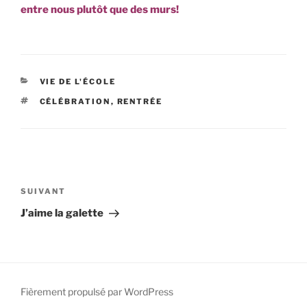
entre nous plutôt que des murs!
CATÉGORIES
VIE DE L'ÉCOLE
ÉTIQUETTES
CÉLÉBRATION
,
RENTRÉE
Navigation
de
Article
SUIVANT
l’article
suivant
J’aime la galette
Fièrement propulsé par WordPress