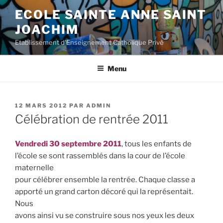
Aller
ECOLE SAINTE ANNE SAINT
au
JOACHIM
contenu
principal
Etablissement d'Enseignement Catholique Privé
Menu
PUBLIÉ
12 MARS 2012
PAR
ADMIN
LE
Célébration de rentrée 2011
Vendredi 30 septembre 2011
, tous les enfants de
l’école se sont rassemblés dans la cour de l’école
maternelle
pour célébrer ensemble la rentrée. Chaque classe a
apporté un grand carton décoré qui la représentait.
Nous
avons ainsi vu se construire sous nos yeux les deux