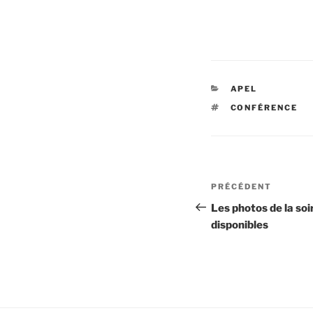
CATÉGORIES
APEL
ÉTIQUETTES
CONFÉRENCE
Navigation
Article
PRÉCÉDENT
de
précédent
Les photos de la so
disponibles
l’article