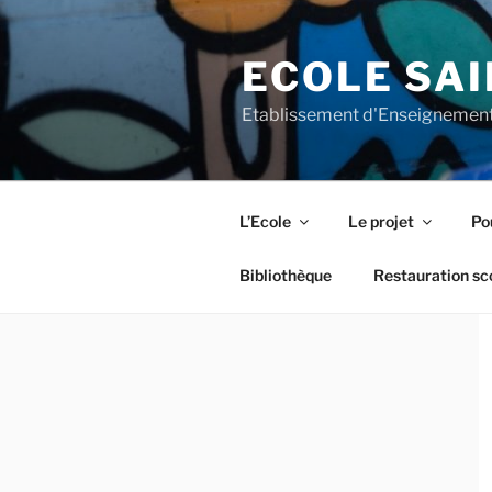
Aller
au
ECOLE SAI
contenu
principal
Etablissement d'Enseignement
L’Ecole
Le projet
Pou
Bibliothèque
Restauration sc