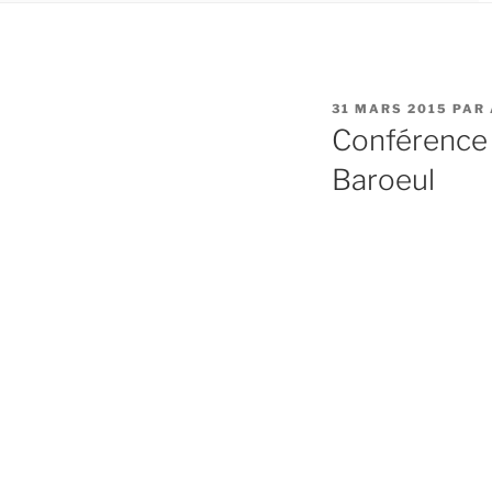
PUBLIÉ
31 MARS 2015
PAR
LE
Conférence M
Baroeul