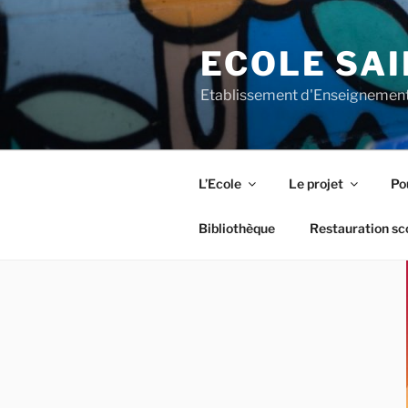
Aller
au
ECOLE SAI
contenu
principal
Etablissement d'Enseignement
L’Ecole
Le projet
Pou
Bibliothèque
Restauration sc