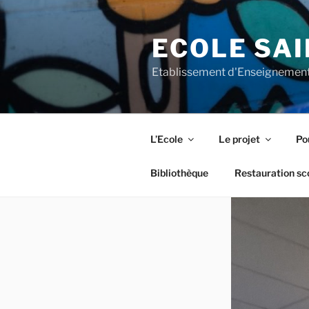
Aller
au
ECOLE SAI
contenu
principal
Etablissement d'Enseignement
L’Ecole
Le projet
Pou
Bibliothèque
Restauration sc