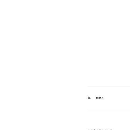
CATÉGORIES
CM1
Navigation