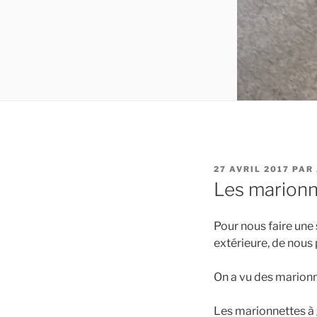
PUBLIÉ
27 AVRIL 2017
PAR
LE
Les marionn
Pour nous faire une
extérieure, de nous
On a vu des marionn
Les marionnettes à 