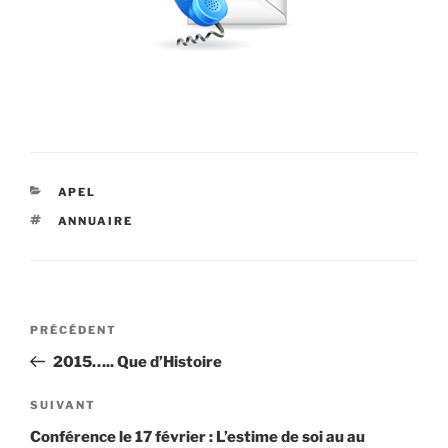
CATÉGORIES
APEL
ÉTIQUETTES
ANNUAIRE
Navigation
Article
PRÉCÉDENT
de
précédent
2015….. Que d’Histoire
l’article
Article
SUIVANT
suivant
Conférence le 17 février : L’estime de soi au au