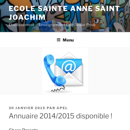
Aller
ECOLE SAINTE ANNE SAINT
au
JOACHIM
contenu
principal
Etablissement d'Enseignement Catholique Privé
Menu
PUBLIÉ
30 JANVIER 2015
PAR
APEL
LE
Annuaire 2014/2015 disponible !