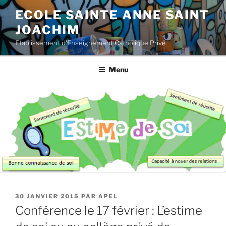
Aller
ECOLE SAINTE ANNE SAINT
au
JOACHIM
contenu
principal
Etablissement d'Enseignement Catholique Privé
Menu
PUBLIÉ
30 JANVIER 2015
PAR
APEL
LE
Conférence le 17 février : L’estime