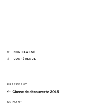
CATÉGORIES
NON CLASSÉ
ÉTIQUETTES
CONFÉRENCE
Navigation
Article
PRÉCÉDENT
de
précédent
Classe de découverte 2015
l’article
Article
SUIVANT