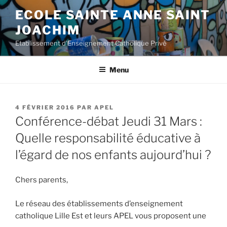
Aller
ECOLE SAINTE ANNE SAINT
au
JOACHIM
contenu
principal
Etablissement d'Enseignement Catholique Privé
Menu
PUBLIÉ
4 FÉVRIER 2016
PAR
APEL
LE
Conférence-débat Jeudi 31 Mars :
Quelle responsabilité éducative à
l’égard de nos enfants aujourd’hui ?
Chers parents,
Le réseau des établissements d’enseignement
catholique Lille Est et leurs APEL vous proposent une