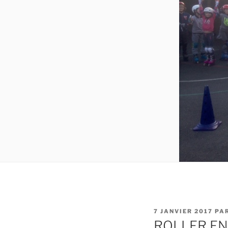
PUBLIÉ
7 JANVIER 2017
PA
LE
ROLLER EN 