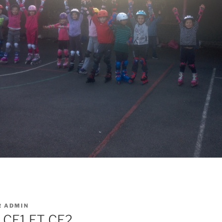
R
ADMIN
CE1 ET CE2