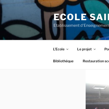
Aller
au
ECOLE SAI
contenu
principal
Etablissement d'Enseignement
L’Ecole
Le projet
Pou
Bibliothèque
Restauration sc