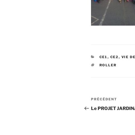
CATÉGORIES
CE1
,
CE2
,
VIE D
ÉTIQUETTES
ROLLER
Navigation
Article
PRÉCÉDENT
de
précédent
Le PROJET JARDINA
l’article